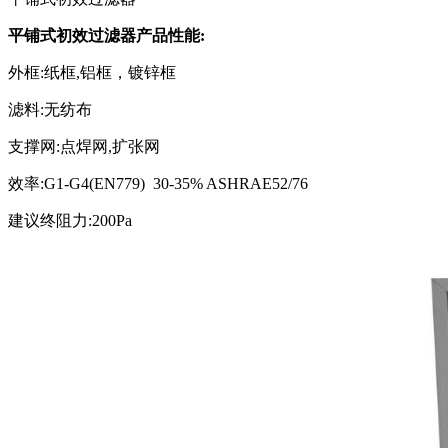
平铺式初效过滤器产品性能:
外框:纸框,铝框，镀锌框
滤料:无纺布
支撑网:点焊网,扩张网
效率:G1-G4(EN779) 30-35% ASHRAE52/76
建议终阻力:200Pa