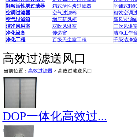
颗粒活性炭过滤器
箱式活性炭过滤器
平铺式颗
空调过滤器
空气过滤棉
粗效空调
空气过滤箱
增压新风柜
新风过滤
洁净风淋室
双吹风淋室
三吹风淋
净化设备
传递窗
洁净工作
净化工程
百级无尘室工程
千级洁净
高效过滤送风口
当前位置：
高效过滤器
> 高效过滤送风口
DOP一体化高效过...