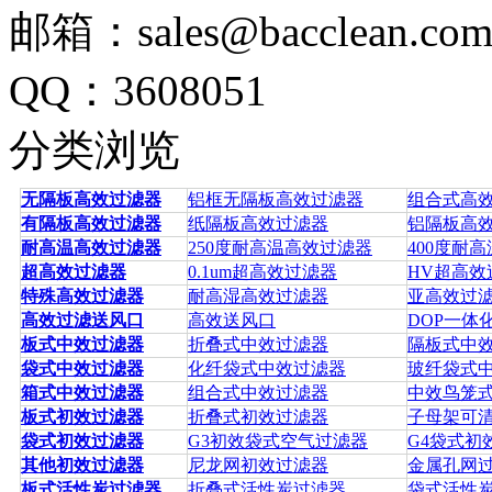
邮箱：sales@bacclean.co
QQ：3608051
分类浏览
无隔板高效过滤器
铝框无隔板高效过滤器
组合式高
有隔板高效过滤器
纸隔板高效过滤器
铝隔板高
耐高温高效过滤器
250度耐高温高效过滤器
400度耐
超高效过滤器
0.1um超高效过滤器
HV超高效
特殊高效过滤器
耐高湿高效过滤器
亚高效过
高效过滤送风口
高效送风口
DOP一体
板式中效过滤器
折叠式中效过滤器
隔板式中
袋式中效过滤器
化纤袋式中效过滤器
玻纤袋式
箱式中效过滤器
组合式中效过滤器
中效鸟笼
板式初效过滤器
折叠式初效过滤器
子母架可
袋式初效过滤器
G3初效袋式空气过滤器
G4袋式初
其他初效过滤器
尼龙网初效过滤器
金属孔网
板式活性炭过滤器
折叠式活性炭过滤器
袋式活性