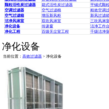
颗粒活性炭过滤器
箱式活性炭过滤器
平铺式颗
空调过滤器
空气过滤棉
粗效空调
空气过滤箱
增压新风柜
新风过滤
洁净风淋室
双吹风淋室
三吹风淋
净化设备
传递窗
洁净工作
净化工程
百级无尘室工程
千级洁净
净化设备
当前位置：
高效过滤器
> 净化设备