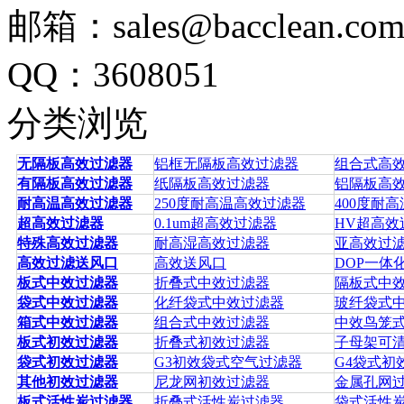
邮箱：sales@bacclean.co
QQ：3608051
分类浏览
无隔板高效过滤器
铝框无隔板高效过滤器
组合式高
有隔板高效过滤器
纸隔板高效过滤器
铝隔板高
耐高温高效过滤器
250度耐高温高效过滤器
400度耐
超高效过滤器
0.1um超高效过滤器
HV超高效
特殊高效过滤器
耐高湿高效过滤器
亚高效过
高效过滤送风口
高效送风口
DOP一体
板式中效过滤器
折叠式中效过滤器
隔板式中
袋式中效过滤器
化纤袋式中效过滤器
玻纤袋式
箱式中效过滤器
组合式中效过滤器
中效鸟笼
板式初效过滤器
折叠式初效过滤器
子母架可
袋式初效过滤器
G3初效袋式空气过滤器
G4袋式初
其他初效过滤器
尼龙网初效过滤器
金属孔网
板式活性炭过滤器
折叠式活性炭过滤器
袋式活性