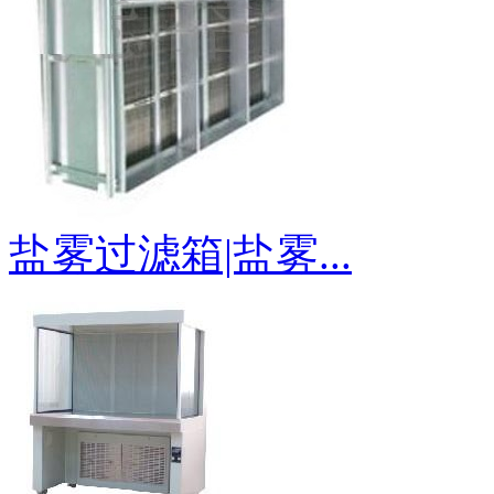
盐雾过滤箱|盐雾...