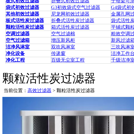
板式初效过滤器
折叠式初效过滤器
子母架可
袋式初效过滤器
G3初效袋式空气过滤器
G4袋式初
其他初效过滤器
尼龙网初效过滤器
金属孔网
板式活性炭过滤器
折叠式活性炭过滤器
袋式活性
颗粒活性炭过滤器
箱式活性炭过滤器
平铺式颗
空调过滤器
空气过滤棉
粗效空调
空气过滤箱
增压新风柜
新风过滤
洁净风淋室
双吹风淋室
三吹风淋
净化设备
传递窗
洁净工作
净化工程
百级无尘室工程
千级洁净
颗粒活性炭过滤器
当前位置：
高效过滤器
> 颗粒活性炭过滤器