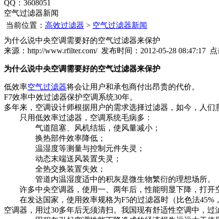
QQ：3608051
空气过滤器新闻
当前位置：
高效过滤器
>
空气过滤器新闻
为什么说中央空调需要好的空气过滤器来保护
来源：http://www.rfilter.com/ 发布时间：2012-05-28 08:47:17
为什么说中央空调需要好的空气过滤器来保护
低效率
空气过滤器
将会让用户和承包商付出昂贵的代价。
F7效率中效过滤器保护空调系统30年。
多年来，空调设计师根据用户的需求选择过滤器，如今，人们
只用低效率过滤器，空调系统毛病多：
气道阻塞、风机结垢，使风量减小；
换热部件效率降低；
温湿度等测量与控制元件失灵；
动态末端送风装置失灵；
全热交换装置失效；
管道内温湿度适中的积灰是微生物繁衍的理想场所。
许多中央空调器，使用一、两年后，性能明显下降，打开空
在发达国家，使用效率规格为F5的过滤器时（比色法45%，欧
空调器，用过30多年后无须清扫。我国现有舒适性空调中，过