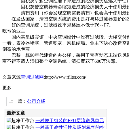
因积灰引起空调性能下降造成的经济损失远远大于使用
因积灰使空调器寿命缩短造成的经济损失大于使用最好
清扫费用（你会发现空调需要清扫）也会高于使用最好
在发达国家，清扫空调系统的费用是好与坏过滤器差价的20
好的空调系统，过滤器效率规格应不低于F6～F7。
吃亏的业主
国内某星级宾馆，中央空调设计中没有过滤段。大楼交付使用
一看，表冷器堵塞、管道积灰、风机结垢。业主下决心改造空
倒霉的承包商
巴黎一栋90年代建造的办公楼，采用了带有动态末端送风装
商不得不请人清扫整个空调系统，清扫费花了600万法郎。
文章来源
空调过滤网
:http://www.rfilter.com/
更多
上一篇：
公司介绍
最新文章
一种便于组装的FFU层流送风单元
一种基于改性活性炭吸附氡气的空