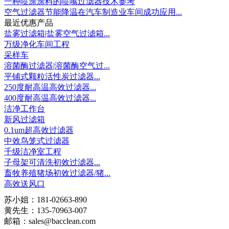
一种喷涂涂料的喷嘴过滤器技术参考
空气过滤器节能降温在汽车制造业车间成功应用...
最近优惠产品
盐雾过滤箱|盐雾空气过滤箱...
万级净化车间工程
采样车
溶菌酶过滤器|溶菌酶空气过...
平铺式颗粒活性炭过滤器...
250度耐高温高效过滤器...
400度耐高温高效过滤器...
洁净工作台
新风过滤箱
0.1um超高效过滤器
中效鸟笼式过滤器
千级洁净室工程
子母架可清洗初效过滤器...
畜牧养殖猪场初效过滤器/猪...
高效送风口
苏小姐：181-02663-890
黄先生：135-70963-007
邮箱：sales@bacclean.com