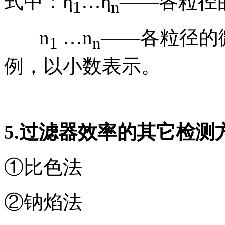
式中：η
…η
——各粒径
1
n
n
…n
——各粒径的
1
n
例，以小数表示。
5.
过滤器效率的其它检测
①比色法
②钠焰法